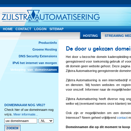
HOME
CONTACT
LOGON
SITEMAP
HOSTING
STREAMING ME
Productinfo
De door u gekozen domei
Groene Hosting
DNS Security Extensions
Het door u bezochte domein kaderopleiding-e
geregistreerd voor toekomstig gebruik of vo
IPv6 het internet van morgen
dit domein geen website gehost. Deze pagina 
Verkoping van domeinnamen
Zijlstra Automatisering geregistreerde domei
Zijlstra Automatisering is een internetbedrij
en diensten. Wij hosten websites en regis
voor onszelf. Informeer naar de mogelijkhede
Zijlstra Automatisering heeft diverse nog o
welke wij (eventueel namens onze klanten) t
DOMEINNAAM NOG VRIJ?
Check hier of uw domeinnaam nog
Ook zijn er mogelijkheden om een domein
vrij is.
Meer informatie...
Interesse? Neem geheel vrijblijvend
contac
t m
Domeinnamen die op dit moment te koop 