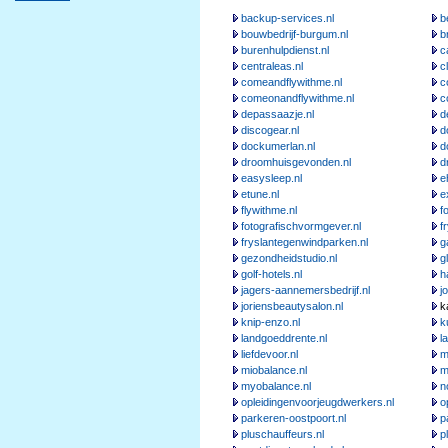
backup-services.nl
b
bouwbedrijf-burgum.nl
b
burenhulpdienst.nl
c
centraleas.nl
c
comeandflywithme.nl
c
comeonandflywithme.nl
c
depassaazje.nl
d
discogear.nl
d
dockumerlan.nl
d
droomhuisgevonden.nl
d
easysleep.nl
e
etune.nl
e
flywithme.nl
f
fotografischvormgever.nl
f
fryslantegenwindparken.nl
g
gezondheidstudio.nl
g
golf-hotels.nl
h
jagers-aannemersbedrijf.nl
j
joriensbeautysalon.nl
ka
knip-enzo.nl
k
landgoeddrente.nl
l
liefdevoor.nl
m
miobalance.nl
m
myobalance.nl
n
opleidingenvoorjeugdwerkers.nl
o
parkeren-oostpoort.nl
p
pluschauffeurs.nl
p